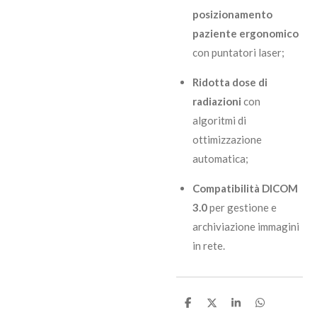
posizionamento
paziente ergonomico
con puntatori laser;
Ridotta dose di
radiazioni
con
algoritmi di
ottimizzazione
automatica;
Compatibilità DICOM
3.0
per gestione e
archiviazione immagini
in rete.
C
C
C
C