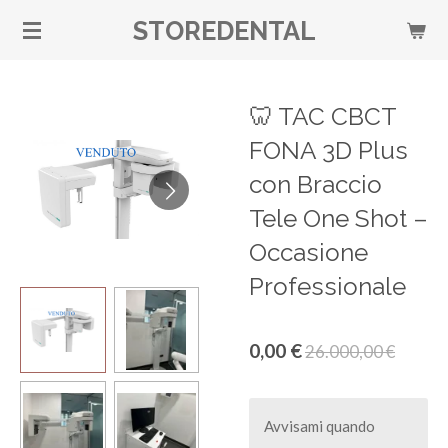
Vai
STOREDENTAL
al
contenuto
principale
🦷 TAC CBCT
FONA 3D Plus
con Braccio
Tele One Shot –
Occasione
Professionale
0,00 €
26.000,00 €
Avvisami quando