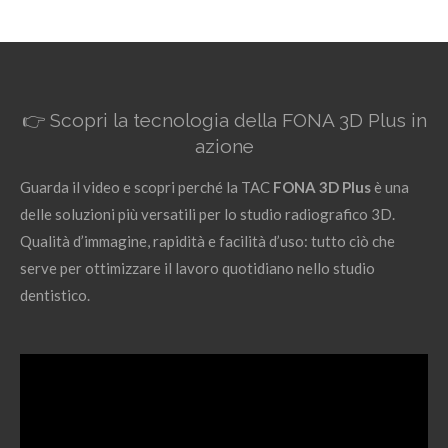
o
o
o
o
n
n
n
n
d
d
d
d
i
i
i
i
v
v
v
v
i
i
i
i
d
d
d
d
i
i
i
i
👉 Scopri la tecnologia della FONA 3D Plus in
azione
Guarda il video e scopri perché la TAC
FONA 3D Plus
è una
delle soluzioni più versatili per lo studio radiografico 3D.
Qualità d’immagine, rapidità e facilità d’uso: tutto ciò che
serve per ottimizzare il lavoro quotidiano nello studio
dentistico.