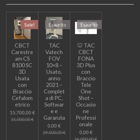
Sale!
Esaurito
Esaurito
CBCT
TAC
🦷 TAC
Carestre
Vatech
CBCT
am CS
FOV
FONA
8100 SC
10×8 –
3D Plus
3D
Usato,
con
Usata
anno
Braccio
con
2021 –
Tele
Braccio
Complet
One
Cefalom
a di PC,
Shot –
etrico
Softwar
Occasio
e e
ne
15.700,00 €
Garanzia
Professi
31.000,00 €
onale
0,00 €
0,00 €
29.000,00 €
26.000,00 €