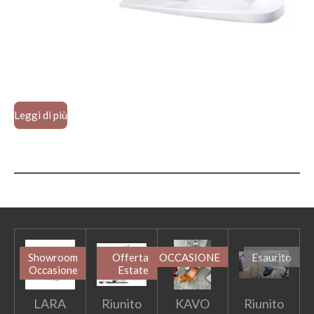
Leggi di più
Showroom
Offerta
OCCASIONE
Esaurito
Occasione
Estate
LARA
Riunito
KAVO
Riunito