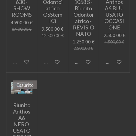
630 -
Odontoi
1058 S -
Anthos
SHOW
atrico
Riunito
A6 BLU.
ROOMS
OSStem
Odontoi
USATO
K3
atrico -
OCCASI
4.900,00 €
REVISIO
ONE
9.500,00 €
8.900,00 €
NATO
2.500,00 €
12.500,00 €
1.250,00 €
4.500,00 €
2.500,00 €
Aggiungi al carrello
Guarda i dettagli
Avvisami quando disponibile
Avvisami quand
Esaurito
Riunito
Anthos
A6
NERO.
USATO