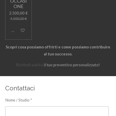
OCCASI
ONE
2.500,00 €
4.500,00 €
Avvisami quando disponibile
Scopri cosa possiamo offrirti e come possiamo contribuire
al tuo successo.
Richiedi subito
il tuo preventivo personalizzato!
Contattaci
Nome / Studio *