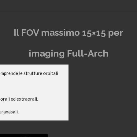
Il FOV massimo 15×15 per
imaging Full-Arch
mprende le strutture orbitali
rali ed extraorali,
aranasali.