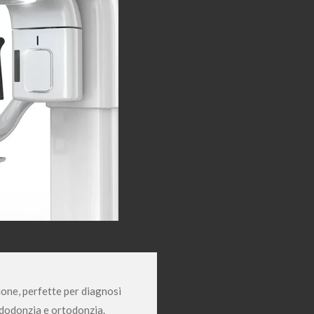
ione, perfette per diagnosi
ndodonzia e ortodonzia.