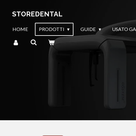
Vai
STOREDENTAL
al
contenuto
HOME
PRODOTTI
GUIDE
USATO G
principale