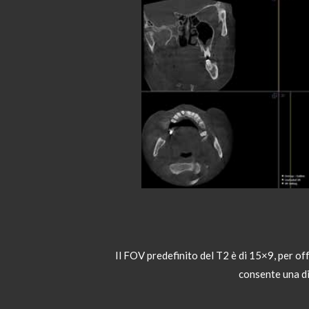
Il FOV predefinito del T2 è di 15×9, per o
consente una di