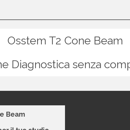
Osstem T2 Cone Beam
one Diagnostica senza com
ne Beam