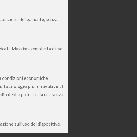
posizione del paziente, senza
ridotti. Massima semplicità d’uso
 a condizioni economiche
le tecnologie più innovative al
udio debba poter crescere senza
azione sull’uso del dispositivo.