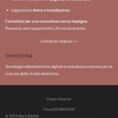
organizzare
demo e installazione
.
Contattaci per una consulenza senza impegno.
Riceverai una risposta entro 24 ore lavorative.
Contattaci Adesso >>
StoreDental
Tecnologie odontoiatriche digitali e consulenza concreta per la
crescita dello studio dentistico.
Clavis Time Srl
P.iva
02518070509
© 2019 Store Dental