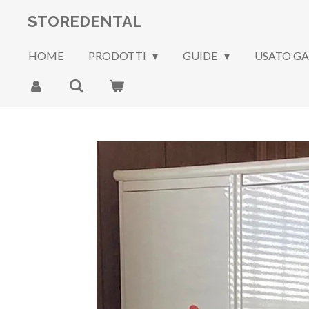
Vai
STOREDENTAL
al
contenuto
HOME
PRODOTTI
GUIDE
USATO G
principale