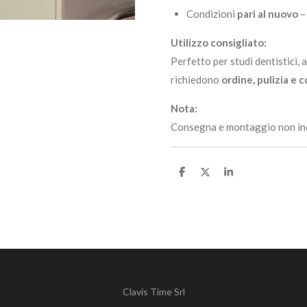
Condizioni
pari al nuovo
–
Utilizzo consigliato:
Perfetto per studi dentistici, 
richiedono
ordine, pulizia e 
Nota:
Consegna e montaggio non inclu
C
C
C
o
o
o
n
n
n
d
d
d
i
i
i
v
v
v
i
i
i
d
d
d
i
i
i
Clavis Time Srl