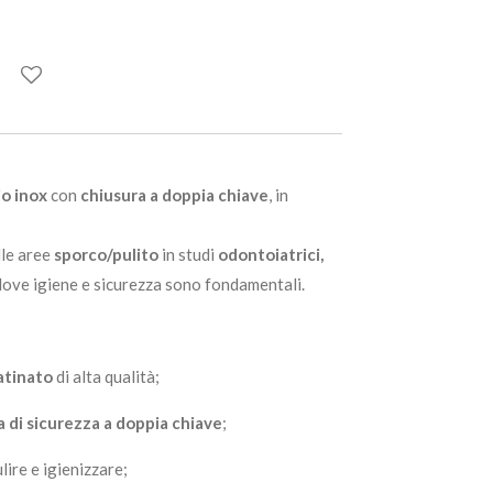
io inox
con
chiusura a doppia chiave
, in
lle aree
sporco/pulito
in studi
odontoiatrici,
 dove igiene e sicurezza sono fondamentali.
atinato
di alta qualità;
a di sicurezza a doppia chiave
;
ulire e igienizzare;