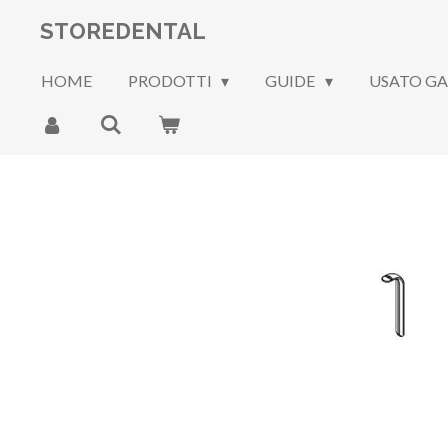
Vai
STOREDENTAL
al
contenuto
HOME
PRODOTTI
GUIDE
USATO G
principale