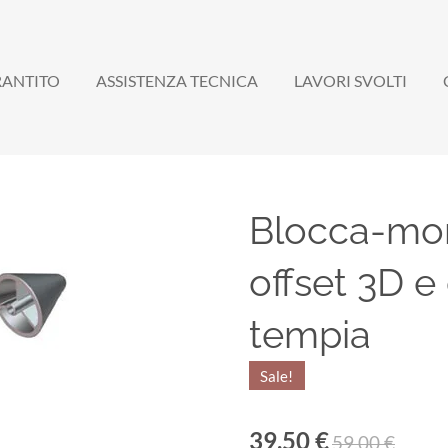
RANTITO
ASSISTENZA TECNICA
LAVORI SVOLTI
Blocca-mor
offset 3D 
tempia
Sale!
39,50 €
59,00 €