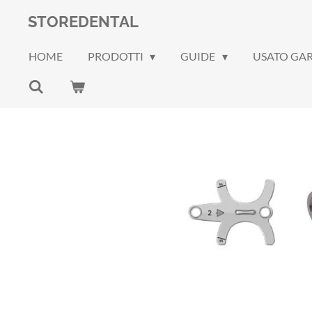
Vai
STOREDENTAL
al
contenuto
HOME
PRODOTTI
GUIDE
USATO GA
principale