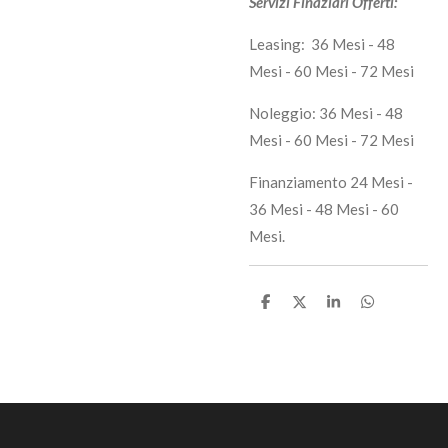
Servizi Finaziari Offerti:
Leasing: 36 Mesi - 48
Mesi - 60 Mesi - 72 Mesi
Noleggio: 36 Mesi - 48
Mesi - 60 Mesi - 72 Mesi
Finanziamento 24 Mesi -
36 Mesi - 48 Mesi - 60
Mesi.
C
C
C
C
o
o
o
o
n
n
n
n
d
d
d
d
i
i
i
i
v
v
v
v
i
i
i
i
d
d
d
d
i
i
i
i