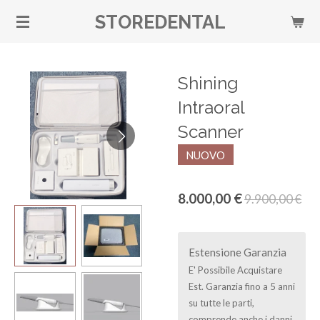
Vai
STOREDENTAL
al
contenuto
principale
Shining
Intraoral
Scanner
NUOVO
8.000,00 €
9.900,00 €
Estensione Garanzia
E' Possibile Acquistare
Est. Garanzia fino a 5 anni
su tutte le parti,
comprende anche i danni